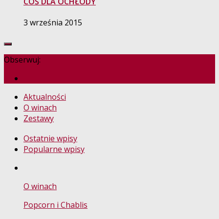
COŚ DLA OCHŁODY
3 września 2015
Obserwuj:
Aktualności
O winach
Zestawy
Ostatnie wpisy
Popularne wpisy
O winach
Popcorn i Chablis