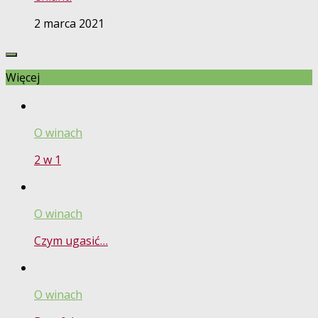
2 marca 2021
Więcej
O winach
2 w 1
O winach
Czym ugasić…
O winach