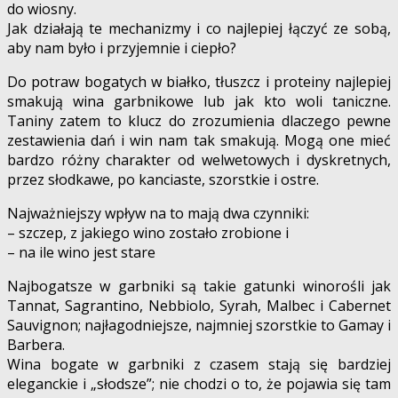
do wiosny.
Jak działają te mechanizmy i co najlepiej łączyć ze sobą,
aby nam było i przyjemnie i ciepło?
Do potraw bogatych w białko, tłuszcz i proteiny najlepiej
smakują wina garbnikowe lub jak kto woli taniczne.
Taniny zatem to klucz do zrozumienia dlaczego pewne
zestawienia dań i win nam tak smakują. Mogą one mieć
bardzo różny charakter od welwetowych i dyskretnych,
przez słodkawe, po kanciaste, szorstkie i ostre.
Najważniejszy wpływ na to mają dwa czynniki:
– szczep, z jakiego wino zostało zrobione i
– na ile wino jest stare
Najbogatsze w garbniki są takie gatunki winorośli jak
Tannat, Sagrantino, Nebbiolo, Syrah, Malbec i Cabernet
Sauvignon; najłagodniejsze, najmniej szorstkie to Gamay i
Barbera.
Wina bogate w garbniki z czasem stają się bardziej
eleganckie i „słodsze”; nie chodzi o to, że pojawia się tam