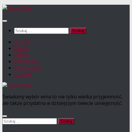
Przejdź
do
treści
Szukaj:
O mnie
Oferta
Usługi
Sommelier
Venenciador
Kontakt
Świadomy wybór wina to nie tylko wielka przyjemność,
ale także przydatna w dzisiejszym świecie umiejętność.
Szukaj: