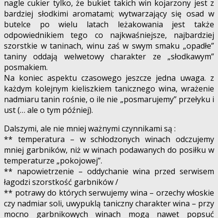
nagle cukier tylko, że bukiet takich win kojarzony jest z
bardziej słodkimi aromatami; wytwarzający się osad w
butelce po wielu latach leżakowania jest także
odpowiednikiem tego co najkwaśniejsze, najbardziej
szorstkie w taninach, winu zaś w swym smaku „opadłe”
taniny oddają welwetowy charakter ze „słodkawym”
posmakiem.
Na koniec aspektu czasowego jeszcze jedna uwaga. z
każdym kolejnym kieliszkiem tanicznego wina, wrażenie
nadmiaru tanin rośnie, o ile nie „posmarujemy” przełyku i
ust (… ale o tym później).
Dalszymi, ale nie mniej ważnymi czynnikami są :
** temperatura – w schłodzonych winach odczujemy
mniej garbników, niż w winach podawanych do posiłku w
temperaturze „pokojowej”.
** napowietrzenie – oddychanie wina przed serwisem
łagodzi szorstkość garbników /
** potrawy do których serwujemy wina – orzechy włoskie
czy nadmiar soli, uwypuklą taniczny charakter wina – przy
mocno garbnikowych winach mogą nawet popsuć