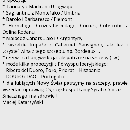
* Tannaty z Madiran i Urugwaju
* Sagrantino z Montefalco / Umbria
* Barolo i Barbaresco / Piemont
* Hermitage, Crozes-hermitage, Cornas, Cote-rotie /
Dolina Rodanu
* Malbec z Cahors …ale i z Argentyny
* wszelkie kupaże z Cabernet Sauvignon, ale też i
„czyste” wina z tego szczepu, np. Bordeaux …
* czerwona Langwedocja, ale patrzcie na szczepy ( jw )
* może kilka propozycji z Półwyspu Iberyjskiego:
– Ribera del Duero, Toro, Priorat – Hiszpania
– DOURO i DAO – Portugalia
* dla lubiących Nowy Świat patrzymy na szczepy, prawie
wszędzie uprawiają CS, często spotkamy Syrah / Shiraz …
Smacznego i na zdrowie !
Maciej Katarzyński