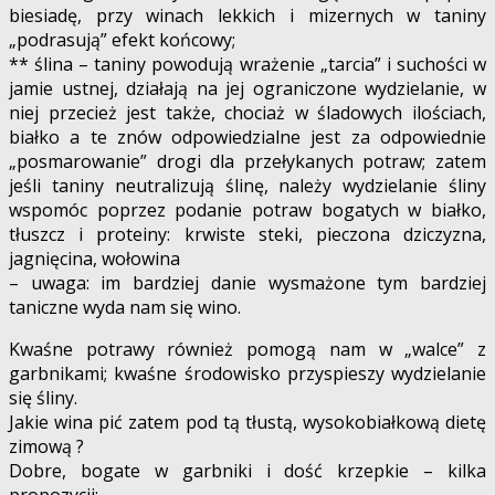
biesiadę, przy winach lekkich i mizernych w taniny
„podrasują” efekt końcowy;
** ślina – taniny powodują wrażenie „tarcia” i suchości w
jamie ustnej, działają na jej ograniczone wydzielanie, w
niej przecież jest także, chociaż w śladowych ilościach,
białko a te znów odpowiedzialne jest za odpowiednie
„posmarowanie” drogi dla przełykanych potraw; zatem
jeśli taniny neutralizują ślinę, należy wydzielanie śliny
wspomóc poprzez podanie potraw bogatych w białko,
tłuszcz i proteiny: krwiste steki, pieczona dziczyzna,
jagnięcina, wołowina
– uwaga: im bardziej danie wysmażone tym bardziej
taniczne wyda nam się wino.
Kwaśne potrawy również pomogą nam w „walce” z
garbnikami; kwaśne środowisko przyspieszy wydzielanie
się śliny.
Jakie wina pić zatem pod tą tłustą, wysokobiałkową dietę
zimową ?
Dobre, bogate w garbniki i dość krzepkie – kilka
propozycji: