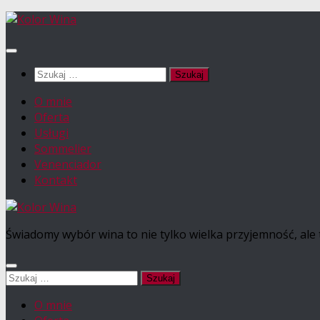
Przejdź
do
treści
Szukaj:
O mnie
Oferta
Usługi
Sommelier
Venenciador
Kontakt
Świadomy wybór wina to nie tylko wielka przyjemność, ale 
Szukaj:
O mnie