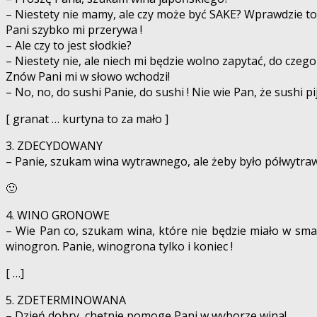
– Niestety nie mamy, ale czy może być SAKE? Wprawdzie to 
Pani szybko mi przerywa !
– Ale czy to jest słodkie?
– Niestety nie, ale niech mi będzie wolno zapytać, do czeg
Znów Pani mi w słowo wchodzi!
– No, no, do sushi Panie, do sushi ! Nie wie Pan, że sushi p
[ granat … kurtyna to za mało ]
3. ZDECYDOWANY
– Panie, szukam wina wytrawnego, ale żeby było półwytra
🙂
4. WINO GRONOWE
– Wie Pan co, szukam wina, które nie będzie miało w sma
winogron. Panie, winogrona tylko i koniec !
[ …]
5. ZDETERMINOWANA
– Dzień dobry, chętnie pomogę Pani w wyborze wina!