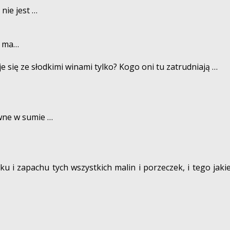
nie jest …
o ma…
ije się ze słodkimi winami tylko? Kogo oni tu zatrudniają …
wne w sumie …
ku i zapachu tych wszystkich malin i porzeczek, i tego ja