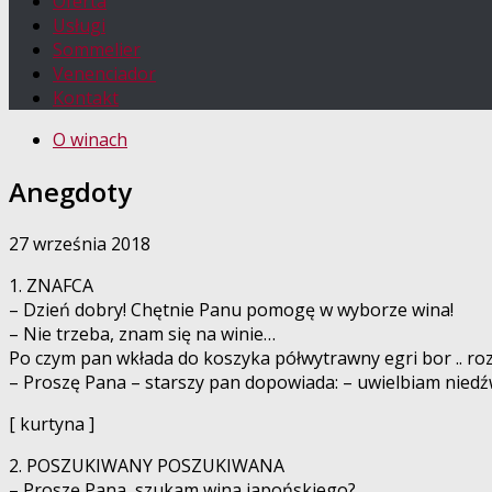
Oferta
Usługi
Sommelier
Venenciador
Kontakt
O winach
Anegdoty
27 września 2018
1. ZNAFCA
– Dzień dobry! Chętnie Panu pomogę w wyborze wina!
– Nie trzeba, znam się na winie…
Po czym pan wkłada do koszyka półwytrawny egri bor .. rozl
– Proszę Pana – starszy pan dopowiada: – uwielbiam niedźw
[ kurtyna ]
2. POSZUKIWANY POSZUKIWANA
– Proszę Pana, szukam wina japońskiego?