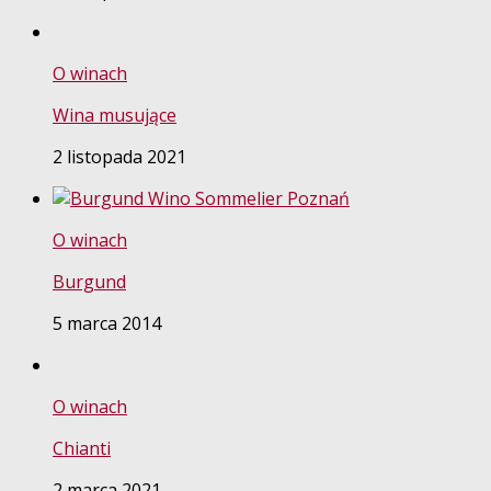
O winach
Wina musujące
2 listopada 2021
O winach
Burgund
5 marca 2014
O winach
Chianti
2 marca 2021