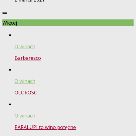
Więcej
O winach
Barbaresco
O winach
OLOROSO
O winach
PARALUPI to wino potężne