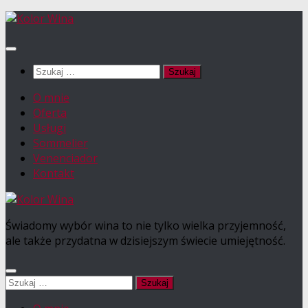
Przejdź
do
treści
Szukaj:
O mnie
Oferta
Usługi
Sommelier
Venenciador
Kontakt
Świadomy wybór wina to nie tylko wielka przyjemność,
ale także przydatna w dzisiejszym świecie umiejętność.
Szukaj: