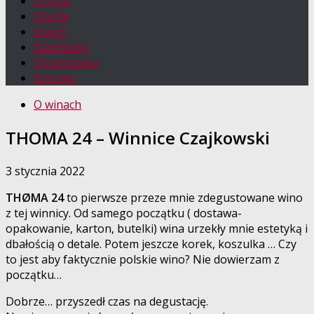
O mnie
Oferta
Usługi
Sommelier
Venenciador
Kontakt
O winach
THOMA 24 – Winnice Czajkowski
3 stycznia 2022
THØMA 24
to pierwsze przeze mnie zdegustowane wino
z tej winnicy. Od samego początku ( dostawa-
opakowanie, karton, butelki) wina urzekły mnie estetyką i
dbałością o detale. Potem jeszcze korek, koszulka … Czy
to jest aby faktycznie polskie wino? Nie dowierzam z
początku…
Dobrze… przyszedł czas na degustację.