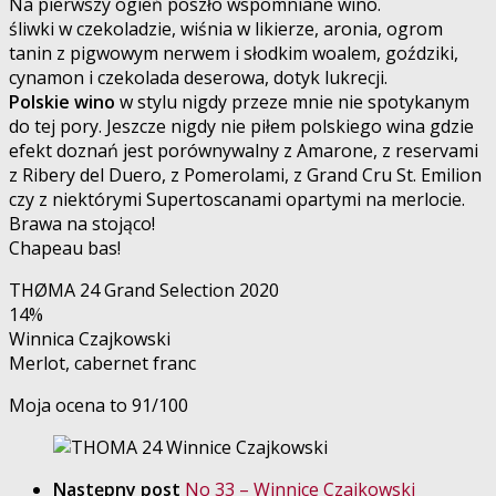
Na pierwszy ogień poszło wspomniane wino.
śliwki w czekoladzie, wiśnia w likierze, aronia, ogrom
tanin z pigwowym nerwem i słodkim woalem, goździki,
cynamon i czekolada deserowa, dotyk lukrecji.
Polskie wino
w stylu nigdy przeze mnie nie spotykanym
do tej pory. Jeszcze nigdy nie piłem polskiego wina gdzie
efekt doznań jest porównywalny z Amarone, z reservami
z Ribery del Duero, z Pomerolami, z Grand Cru St. Emilion
czy z niektórymi Supertoscanami opartymi na merlocie.
Brawa na stojąco!
Chapeau bas!
THØMA 24 Grand Selection 2020
14%
Winnica Czajkowski
Merlot, cabernet franc
Moja ocena to 91/100
Następny post
No 33 – Winnice Czajkowski